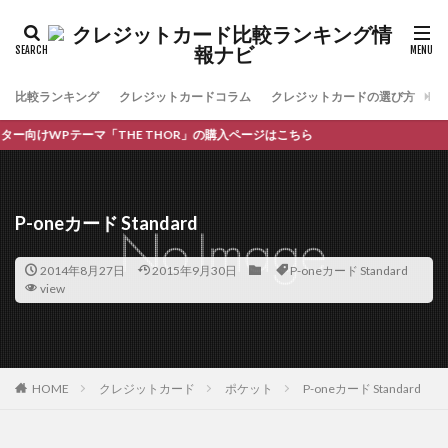
比較ランキング
クレジットカードコラム
クレジットカードの選び方
お
向けWPテーマ「THE THOR」の購入ページはこちら
P-oneカード Standard
2014年8月27日
2015年9月30日
P-oneカード Standard
view
HOME
クレジットカード
ポケット
P-oneカード Standard