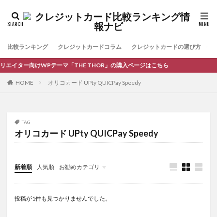
比較ランキング
クレジットカードコラム
クレジットカードの選び方
お
エイター向けWPテーマ「THE THOR」の購入ページはこちら
HOME
オリコカード UPty QUICPay Speedy
TAG
オリコカード UPty QUICPay Speedy
新着順
人気順
お勧めカテゴリ
コラム
投稿が1件も見つかりませんでした。