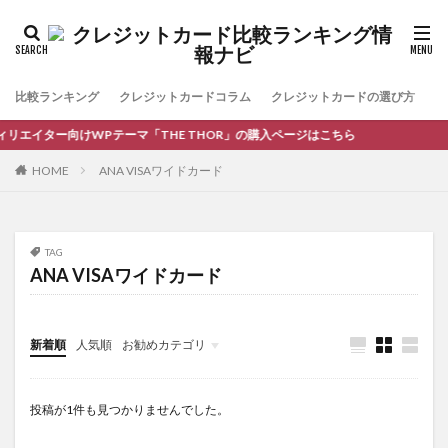
比較ランキング
クレジットカードコラム
クレジットカードの選び方
お
リエイター向けWPテーマ「THE THOR」の購入ページはこちら
HOME
ANA VISAワイドカード
TAG
ANA VISAワイドカード
新着順
人気順
お勧めカテゴリ
コラム
投稿が1件も見つかりませんでした。