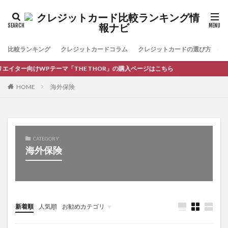
比較ランキング
クレジットカードコラム
クレジットカードの選び方
お
イター向けWPテーマ「THE THOR」の購入ページはこちら
HOME
海外保険
CATEGORY
海外保険
新着順
人気順
お勧めカテゴリ
コラム