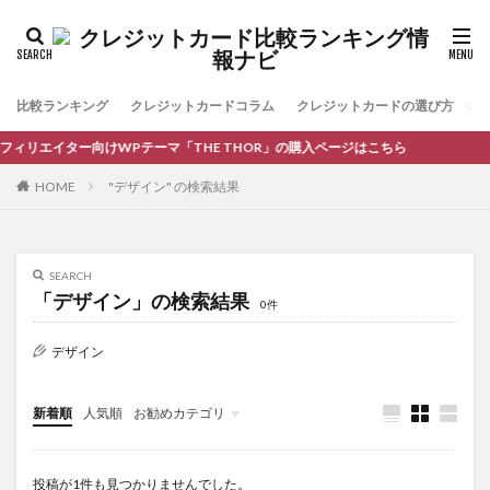
比較ランキング
クレジットカードコラム
クレジットカードの選び方
お
フィリエイター向けWPテーマ「THE THOR」の購入ページはこちら
HOME
"デザイン" の検索結果
SEARCH
「デザイン」の検索結果
0件
デザイン
新着順
人気順
お勧めカテゴリ
コラム
投稿が1件も見つかりませんでした。