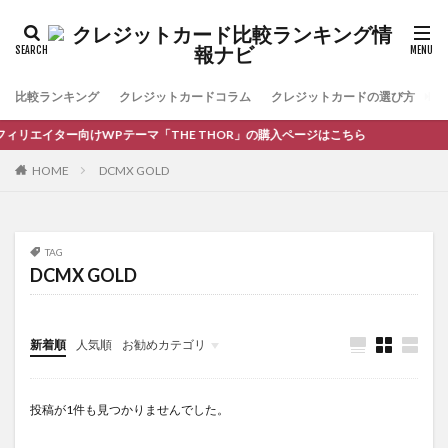
比較ランキング
クレジットカードコラム
クレジットカードの選び方
お
ィリエイター向けWPテーマ「THE THOR」の購入ページはこちら
HOME
DCMX GOLD
TAG
DCMX GOLD
新着順
人気順
お勧めカテゴリ
コラム
投稿が1件も見つかりませんでした。