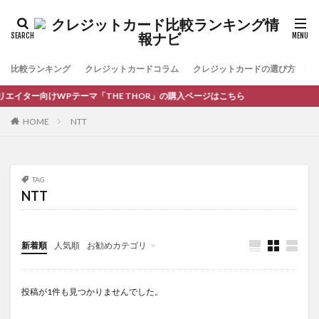
比較ランキング
クレジットカードコラム
クレジットカードの選び方
お
エイター向けWPテーマ「THE THOR」の購入ページはこちら
HOME
NTT
TAG
NTT
新着順
人気順
お勧めカテゴリ
コラム
投稿が1件も見つかりませんでした。