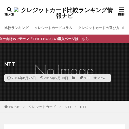
比較ランキング
クレジットカードコラム
クレジットカードの選び方
お
向けWPテーマ「THE THOR」の購入ページはこちら
NTT
2014年8月26日
2015年9月30日
NTT
view
HOME
クレジットカード
NTT
NTT